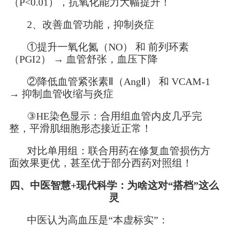
（P<0.01），抗氧化能力大幅提升！
2、改善血管功能，抑制炎症
①提升一氧化氮（NO） 和 前列环素
（PGI2） → 血管舒张，血压下降
②降低血管紧张素Ⅱ（AngⅡ） 和 VCAM-1
→ 抑制血管收缩与炎症
③HE染色显示：合用组血管内皮几乎完
整，平滑肌细胞形态接近正常！
对比单用组：联合用药在修复血管损伤方
面效果更优，甚至优于部分西药对照组！
四、中医智慧+现代科学：为啥这对“搭档”这么
灵
中医认为高血压是“本虚标实”：