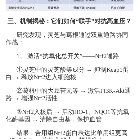
三、机制揭秘：它们如何“联手”对抗高血压？
研究发现，灵芝与葛根通过双重通路协同
作战：
1、 激活“抗氧化总开关”——Nrf2通路
①灵芝中的灵芝酸等成分 → 抑制Keap1蛋
白 → 释放Nrf2进入细胞核
②葛根中的大豆苷元等 → 激活PI3K-Akt通
路 → 增强Nrf2活性
③Nrf2入核后 → 启动HO-1、NQO1等抗氧
化酶基因 → 清除自由基，保护血管
结果：合用组Nrf2蛋白表达比单用组更高