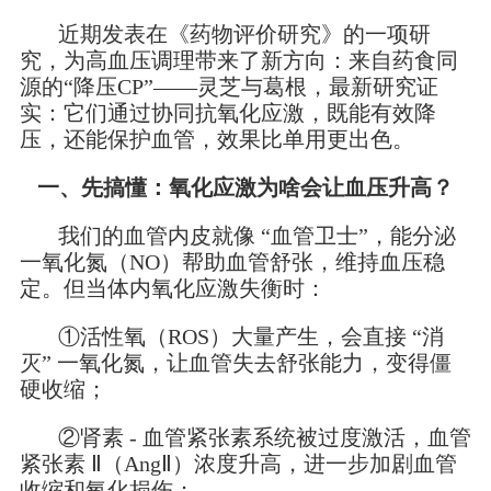
近期发表在《药物评价研究》的一项研
究，为高血压调理带来了新方向：来自药食同
源的“降压CP”——灵芝与葛根，最新研究证
实：它们通过协同抗氧化应激，既能有效降
压，还能保护血管，效果比单用更出色。
一、先搞懂：氧化应激为啥会让血压升高？
我们的血管内皮就像 “血管卫士”，能分泌
一氧化氮（NO）帮助血管舒张，维持血压稳
定。但当体内氧化应激失衡时：
①活性氧（ROS）大量产生，会直接 “消
灭” 一氧化氮，让血管失去舒张能力，变得僵
硬收缩；
②肾素 - 血管紧张素系统被过度激活，血管
紧张素 Ⅱ（AngⅡ）浓度升高，进一步加剧血管
收缩和氧化损伤；